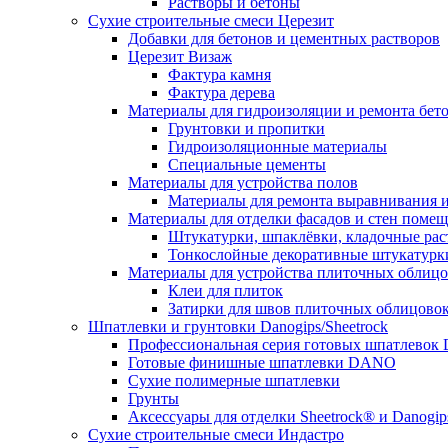
Растворы и бетоны
Сухие строительные смеси Церезит
Добавки для бетонов и цементных растворов
Церезит Визаж
Фактура камня
Фактура дерева
Материалы для гидроизоляции и ремонта бет
Грунтовки и пропитки
Гидроизоляционные материалы
Специальные цементы
Материалы для устройства полов
Материалы для ремонта выравнивания и
Материалы для отделки фасадов и стен поме
Штукатурки, шпаклёвки, кладочные ра
Тонкослойные декоративные штукатурк
Материалы для устройства плиточных облиц
Клеи для плиток
Затирки для швов плиточных облицово
Шпатлевки и грунтовки Danogips/Sheetrock
Профессиональная серия готовых шпатлевок 
Готовые финишные шпатлевки DANO
Сухие полимерные шпатлевки
Грунты
Аксессуары для отделки Sheetrock® и Danogip
Сухие строительные смеси Индастро