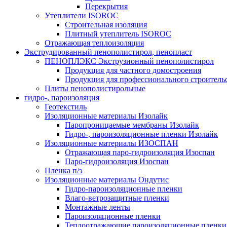
Перекрытия
Утеплители ISOROC
Строительная изоляция
Плитный утеплитель ISOROC
Отражающая теплоизоляция
Экструдированный пенополистирол, пенопласт
ПЕНОПЛЭКС Экструзионный пенополистирол
Продукция для частного домостроения
Продукция для профессионального строитель
Плиты пенополистирольные
гидро-, пароизоляция
Геотекстиль
Изоляционные материалы Изолайк
Паропроницаемые мембраны Изолайк
Гидро-, пароизоляционные пленки Изолайк
Изоляционные материалы ИЗОСПАН
Отражающая паро-гидроизоляция Изоспан
Паро-гидроизоляция Изоспан
Пленка п/э
Изоляционные материалы Ондутис
Гидро-пароизоляционные пленки
Влаго-ветрозащитные пленки
Монтажные ленты
Пароизоляционные пленки
Теплоотражающие пароизоляционные пленки