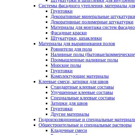
Штукатурки и шпатлевки для внутренни
Системы фасадного утепления, материалы для
Грунтовки
Декоративные минеральные штукатурк
Декоративные полимерные штукатурки
Материалы для монтажа систем фасадно
Фасадные краски
Штукатурки, шпаклевки
Материалы для выравнивания полов
Ровнители для пола
Наливные полы (бытовые/коммерческие
Промышленные наливные полы
Морские полы
Грунтовки
Комплектующие материалы
Клеевые смеси, затирки для швов
Стандартные клеевые составы
Улучшенные клеевые составы
Специальные клеевые составы
Затирки для швов
Грунтовки
Другие материалы
Гидроизоляционные и специальные матер
Общестроительные и специальные растворы
Кладочные смеси