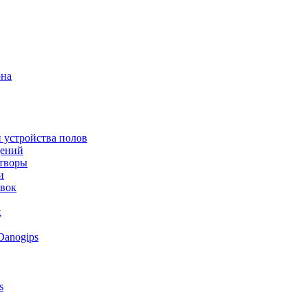
она
 устройства полов
щений
створы
и
овок
к
Danogips
s