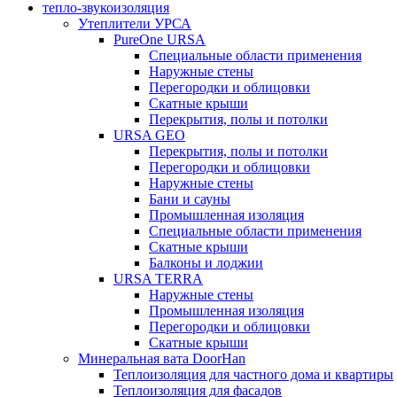
тепло-звукоизоляция
Утеплители УРСА
PureOne URSA
Специальные области применения
Наружные стены
Перегородки и облицовки
Скатные крыши
Перекрытия, полы и потолки
URSA GEO
Перекрытия, полы и потолки
Перегородки и облицовки
Наружные стены
Бани и сауны
Промышленная изоляция
Специальные области применения
Скатные крыши
Балконы и лоджии
URSA TERRA
Наружные стены
Промышленная изоляция
Перегородки и облицовки
Скатные крыши
Минеральная вата DoorHan
Теплоизоляция для частного дома и квартиры
Теплоизоляция для фасадов