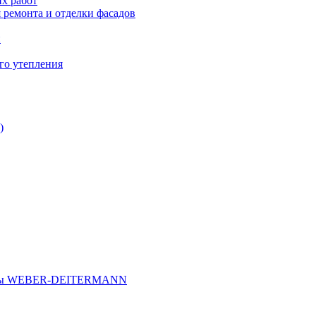
х работ
 ремонта и отделки фасадов
и
го утепления
)
иалы WEBER-DEITERMANN