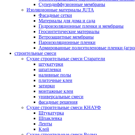
Супердиффузионные мембраны
Изоляционные материалы JUTA
Фасадные сетки
Материалы для дома и сада
Гидроизоляционные пленки и мембраны
Геосинтетические материалы
Ветрозащитные мембраны
Пароизоляционные пленки
Армированные полиэтиленовые пленки (агро
строительные смеси
Сухие строительные смеси Старатели
штукатурки
шпатлевки
наливные полы
плиточные клеи
затирки
монтажные клеи
универсальные смеси
фасадные решения
Сухие строительные смеси КНАУФ
Штукатурка
Шпаклевка
Ленты
Клей
Сухие строительные смеси Волма