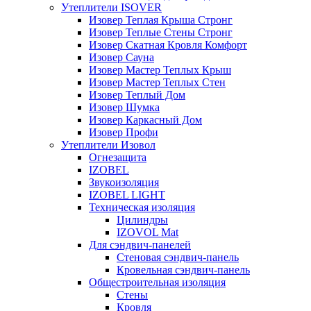
Утеплители ISOVER
Изовер Теплая Крыша Стронг
Изовер Теплые Стены Стронг
Изовер Скатная Кровля Комфорт
Изовер Сауна
Изовер Мастер Теплых Крыш
Изовер Мастер Теплых Стен
Изовер Теплый Дом
Изовер Шумка
Изовер Каркасный Дом
Изовер Профи
Утеплители Изовол
Огнезащита
IZOBEL
Звукоизоляция
IZOBEL LIGHT
Техническая изоляция
Цилиндры
IZOVOL Mat
Для сэндвич-панелей
Стеновая сэндвич-панель
Кровельная сэндвич-панель
Общестроительная изоляция
Стены
Кровля