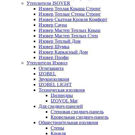
Утеплители ISOVER
Изовер Теплая Крыша Стронг
Изовер Теплые Стены Стронг
Изовер Скатная Кровля Комфорт
Изовер Сауна
Изовер Мастер Теплых Крыш
Изовер Мастер Теплых Стен
Изовер Теплый Дом
Изовер Шумка
Изовер Каркасный Дом
Изовер Профи
Утеплители Изовол
Огнезащита
IZOBEL
Звукоизоляция
IZOBEL LIGHT
Техническая изоляция
Цилиндры
IZOVOL Mat
Для сэндвич-панелей
Стеновая сэндвич-панель
Кровельная сэндвич-панель
Общестроительная изоляция
Стены
Кровля