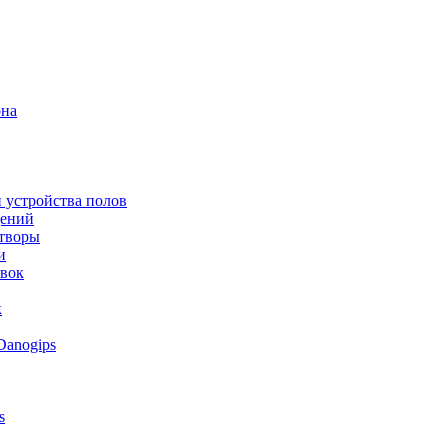
она
 устройства полов
щений
створы
и
овок
к
Danogips
s