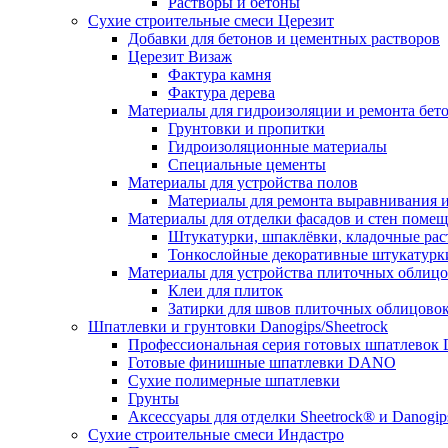
Растворы и бетоны
Сухие строительные смеси Церезит
Добавки для бетонов и цементных растворов
Церезит Визаж
Фактура камня
Фактура дерева
Материалы для гидроизоляции и ремонта бет
Грунтовки и пропитки
Гидроизоляционные материалы
Специальные цементы
Материалы для устройства полов
Материалы для ремонта выравнивания и
Материалы для отделки фасадов и стен поме
Штукатурки, шпаклёвки, кладочные ра
Тонкослойные декоративные штукатурк
Материалы для устройства плиточных облиц
Клеи для плиток
Затирки для швов плиточных облицово
Шпатлевки и грунтовки Danogips/Sheetrock
Профессиональная серия готовых шпатлевок 
Готовые финишные шпатлевки DANO
Сухие полимерные шпатлевки
Грунты
Аксессуары для отделки Sheetrock® и Danogip
Сухие строительные смеси Индастро