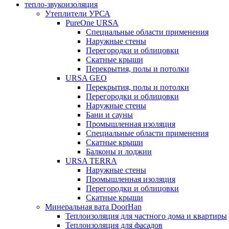
тепло-звукоизоляция
Утеплители УРСА
PureOne URSA
Специальные области применения
Наружные стены
Перегородки и облицовки
Скатные крыши
Перекрытия, полы и потолки
URSA GEO
Перекрытия, полы и потолки
Перегородки и облицовки
Наружные стены
Бани и сауны
Промышленная изоляция
Специальные области применения
Скатные крыши
Балконы и лоджии
URSA TERRA
Наружные стены
Промышленная изоляция
Перегородки и облицовки
Скатные крыши
Минеральная вата DoorHan
Теплоизоляция для частного дома и квартиры
Теплоизоляция для фасадов