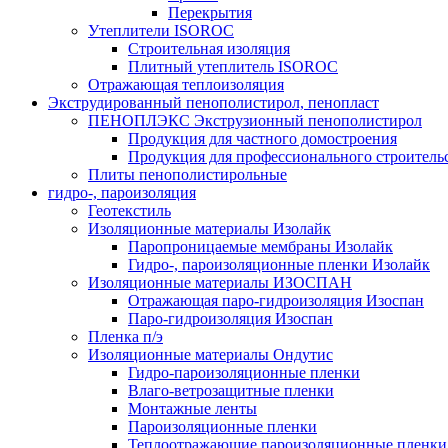
Перекрытия
Утеплители ISOROC
Строительная изоляция
Плитный утеплитель ISOROC
Отражающая теплоизоляция
Экструдированный пенополистирол, пенопласт
ПЕНОПЛЭКС Экструзионный пенополистирол
Продукция для частного домостроения
Продукция для профессионального строитель
Плиты пенополистирольные
гидро-, пароизоляция
Геотекстиль
Изоляционные материалы Изолайк
Паропроницаемые мембраны Изолайк
Гидро-, пароизоляционные пленки Изолайк
Изоляционные материалы ИЗОСПАН
Отражающая паро-гидроизоляция Изоспан
Паро-гидроизоляция Изоспан
Пленка п/э
Изоляционные материалы Ондутис
Гидро-пароизоляционные пленки
Влаго-ветрозащитные пленки
Монтажные ленты
Пароизоляционные пленки
Теплоотражающие пароизоляционные пленки