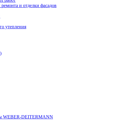
х работ
 ремонта и отделки фасадов
и
го утепления
)
иалы WEBER-DEITERMANN