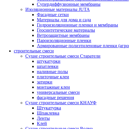
Супердиффузионные мембраны
Изоляционные материалы JUTA
Фасадные сетки
Материалы для дома и сада
Гидроизоляционные пленки и мембраны
Геосинтетические материалы
Ветрозащитные мембраны
Пароизоляционные пленки
Армированные полиэтиленовые пленки (агро
строительные смеси
Сухие строительные смеси Старатели
штукатурки
шпатлевки
наливные полы
плиточные клеи
затирки
монтажные клеи
универсальные смеси
фасадные решения
Сухие строительные смеси КНАУФ
Штукатурка
Шпаклевка
Ленты
Клей
Сухие строительные смеси Волма