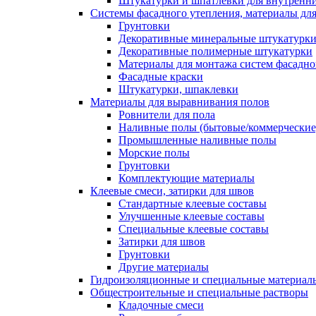
Штукатурки и шпатлевки для внутренни
Системы фасадного утепления, материалы для
Грунтовки
Декоративные минеральные штукатурк
Декоративные полимерные штукатурки
Материалы для монтажа систем фасадно
Фасадные краски
Штукатурки, шпаклевки
Материалы для выравнивания полов
Ровнители для пола
Наливные полы (бытовые/коммерческие
Промышленные наливные полы
Морские полы
Грунтовки
Комплектующие материалы
Клеевые смеси, затирки для швов
Стандартные клеевые составы
Улучшенные клеевые составы
Специальные клеевые составы
Затирки для швов
Грунтовки
Другие материалы
Гидроизоляционные и специальные матер
Общестроительные и специальные растворы
Кладочные смеси