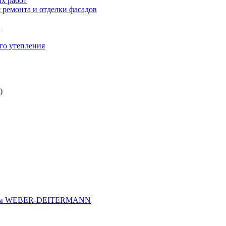
х работ
 ремонта и отделки фасадов
и
го утепления
)
иалы WEBER-DEITERMANN