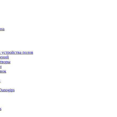
она
 устройства полов
щений
створы
и
овок
к
Danogips
s