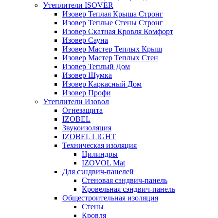
Утеплители ISOVER
Изовер Теплая Крыша Стронг
Изовер Теплые Стены Стронг
Изовер Скатная Кровля Комфорт
Изовер Сауна
Изовер Мастер Теплых Крыш
Изовер Мастер Теплых Стен
Изовер Теплый Дом
Изовер Шумка
Изовер Каркасный Дом
Изовер Профи
Утеплители Изовол
Огнезащита
IZOBEL
Звукоизоляция
IZOBEL LIGHT
Техническая изоляция
Цилиндры
IZOVOL Mat
Для сэндвич-панелей
Стеновая сэндвич-панель
Кровельная сэндвич-панель
Общестроительная изоляция
Стены
Кровля