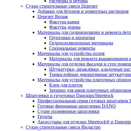
Растворы и бетоны
Сухие строительные смеси Церезит
Добавки для бетонов и цементных растворов
Церезит Визаж
Фактура камня
Фактура дерева
Материалы для гидроизоляции и ремонта бет
Грунтовки и пропитки
Гидроизоляционные материалы
Специальные цементы
Материалы для устройства полов
Материалы для ремонта выравнивания и
Материалы для отделки фасадов и стен поме
Штукатурки, шпаклёвки, кладочные ра
Тонкослойные декоративные штукатурк
Материалы для устройства плиточных облиц
Клеи для плиток
Затирки для швов плиточных облицово
Шпатлевки и грунтовки Danogips/Sheetrock
Профессиональная серия готовых шпатлевок 
Готовые финишные шпатлевки DANO
Сухие полимерные шпатлевки
Грунты
Аксессуары для отделки Sheetrock® и Danogip
Сухие строительные смеси Индастро