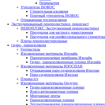
Перекрытия
Утеплители ISOROC
Строительная изоляция
Плитный утеплитель ISOROC
Отражающая теплоизоляция
Экструдированный пенополистирол, пенопласт
ПЕНОПЛЭКС Экструзионный пенополистирол
Продукция для частного домостроения
Продукция для профессионального строитель
Плиты пенополистирольные
гидро-, пароизоляция
Геотекстиль
Изоляционные материалы Изолайк
Паропроницаемые мембраны Изолайк
Гидро-, пароизоляционные пленки Изолайк
Изоляционные материалы ИЗОСПАН
Отражающая паро-гидроизоляция Изоспан
Паро-гидроизоляция Изоспан
Пленка п/э
Изоляционные материалы Ондутис
Гидро-пароизоляционные пленки
Влаго-ветрозащитные пленки
Монтажные ленты
Пароизоляционные пленки
Теплоотражающие пароизоляционные пленки