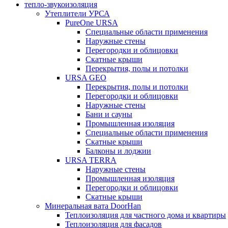
тепло-звукоизоляция
Утеплители УРСА
PureOne URSA
Специальные области применения
Наружные стены
Перегородки и облицовки
Скатные крыши
Перекрытия, полы и потолки
URSA GEO
Перекрытия, полы и потолки
Перегородки и облицовки
Наружные стены
Бани и сауны
Промышленная изоляция
Специальные области применения
Скатные крыши
Балконы и лоджии
URSA TERRA
Наружные стены
Промышленная изоляция
Перегородки и облицовки
Скатные крыши
Минеральная вата DoorHan
Теплоизоляция для частного дома и квартиры
Теплоизоляция для фасадов