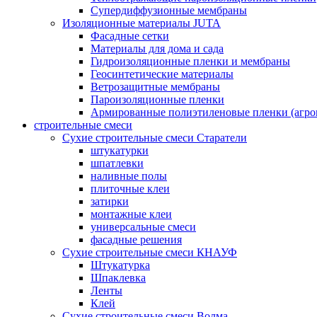
Супердиффузионные мембраны
Изоляционные материалы JUTA
Фасадные сетки
Материалы для дома и сада
Гидроизоляционные пленки и мембраны
Геосинтетические материалы
Ветрозащитные мембраны
Пароизоляционные пленки
Армированные полиэтиленовые пленки (агро
строительные смеси
Сухие строительные смеси Старатели
штукатурки
шпатлевки
наливные полы
плиточные клеи
затирки
монтажные клеи
универсальные смеси
фасадные решения
Сухие строительные смеси КНАУФ
Штукатурка
Шпаклевка
Ленты
Клей
Сухие строительные смеси Волма