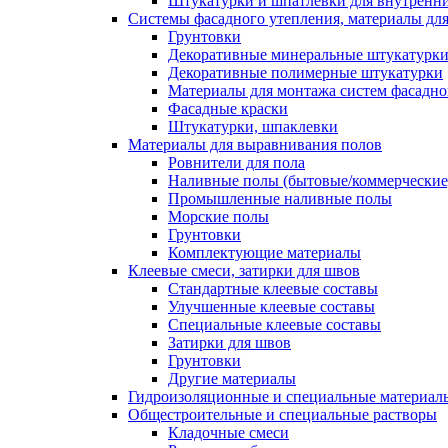
Штукатурки и шпатлевки для внутренни
Системы фасадного утепления, материалы для
Грунтовки
Декоративные минеральные штукатурк
Декоративные полимерные штукатурки
Материалы для монтажа систем фасадно
Фасадные краски
Штукатурки, шпаклевки
Материалы для выравнивания полов
Ровнители для пола
Наливные полы (бытовые/коммерческие
Промышленные наливные полы
Морские полы
Грунтовки
Комплектующие материалы
Клеевые смеси, затирки для швов
Стандартные клеевые составы
Улучшенные клеевые составы
Специальные клеевые составы
Затирки для швов
Грунтовки
Другие материалы
Гидроизоляционные и специальные матер
Общестроительные и специальные растворы
Кладочные смеси