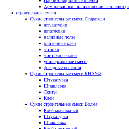
Пароизоляционные пленки
Армированные полиэтиленовые пленки (а
строительные смеси
Сухие строительные смеси Старатели
штукатурки
шпатлевки
наливные полы
плиточные клеи
затирки
монтажные клеи
универсальные смеси
фасадные решения
Сухие строительные смеси КНАУФ
Штукатурка
Шпаклевка
Ленты
Клей
Сухие строительные смеси Волма
Клей монтажный
Штукатурка
Шпаклевка
Клей плиточный