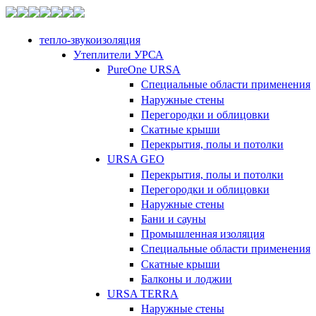
тепло-звукоизоляция
Утеплители УРСА
PureOne URSA
Специальные области применения
Наружные стены
Перегородки и облицовки
Скатные крыши
Перекрытия, полы и потолки
URSA GEO
Перекрытия, полы и потолки
Перегородки и облицовки
Наружные стены
Бани и сауны
Промышленная изоляция
Специальные области применения
Скатные крыши
Балконы и лоджии
URSA TERRA
Наружные стены