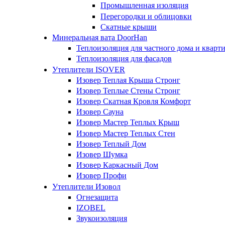
Промышленная изоляция
Перегородки и облицовки
Скатные крыши
Минеральная вата DoorHan
Теплоизоляция для частного дома и кварт
Теплоизоляция для фасадов
Утеплители ISOVER
Изовер Теплая Крыша Стронг
Изовер Теплые Стены Стронг
Изовер Скатная Кровля Комфорт
Изовер Сауна
Изовер Мастер Теплых Крыш
Изовер Мастер Теплых Стен
Изовер Теплый Дом
Изовер Шумка
Изовер Каркасный Дом
Изовер Профи
Утеплители Изовол
Огнезащита
IZOBEL
Звукоизоляция