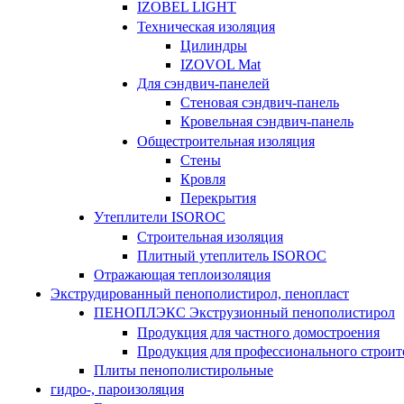
IZOBEL LIGHT
Техническая изоляция
Цилиндры
IZOVOL Mat
Для сэндвич-панелей
Стеновая сэндвич-панель
Кровельная сэндвич-панель
Общестроительная изоляция
Стены
Кровля
Перекрытия
Утеплители ISOROC
Строительная изоляция
Плитный утеплитель ISOROC
Отражающая теплоизоляция
Экструдированный пенополистирол, пенопласт
ПЕНОПЛЭКС Экструзионный пенополистирол
Продукция для частного домостроения
Продукция для профессионального строит
Плиты пенополистирольные
гидро-, пароизоляция